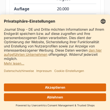
Auflage
20.000
Seitenanzahl
38
Impressum
Zahlung
Datenschutz
Lieferung
AGB
Widerruf
Kontakt
Vertrag widerrufen
© Ayus Publications e.K.